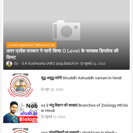
o level equivalent Diploma in up
उत्तर प्रदेश सरकार ने जारी किया O Level के समकक्ष डिप्लोमा की
लिस्ट
S K Kushwaha (ARO 2019 Batch)
जुलाई 19, 2022
शुद्ध अशुद्ध वर्तनी Shuddh Ashuddh vartani in hindi
जून 30, 2022
02 || जंतु विज्ञान की शाखाएं Branches of Zoology MCQs
in Hindi
जुलाई 17, 2022
300 लोकोक्तियाँ एवं कहावतें Lokoktiyan in Hindi –