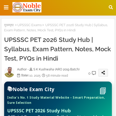
मुख्यपृष्ठ
UPSSSC Exams
UPSSSC PET 2026 Study Hub | Syllabus,
Exam Pattern, Notes, Mock Test, PYQs in Hindi
UPSSSC PET 2026 Study Hub |
Syllabus, Exam Pattern, Notes, Mock
Test, PYQs in Hindi
Author -
S K Kushwaha (ARO 2019 Batch)
0
दिसंबर 10, 2025
58 minute read
📚
Noble Exam City
India's No. 1 Study Material Website – Smart Preparation,
Sure Selection
UPSSSC PET 2026 Study Hub