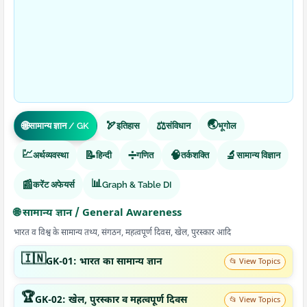
🌏
🌐
🏹
⚖️
सामान्य ज्ञान / GK
इतिहास
संविधान
भूगोल
💹
📝
➗
🧠
🔬
अर्थव्यवस्था
हिन्दी
गणित
तर्कशक्ति
सामान्य विज्ञान
📊
📰
करेंट अफेयर्स
Graph & Table DI
🌐 सामान्य ज्ञान / General Awareness
भारत व विश्व के सामान्य तथ्य, संगठन, महत्वपूर्ण दिवस, खेल, पुरस्कार आदि
🇮🇳
GK-01: भारत का सामान्य ज्ञान
📂 View Topics
🏆
GK-02: खेल, पुरस्कार व महत्वपूर्ण दिवस
📂 View Topics