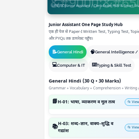
UPSSSC
›
Junior Assistant / Clerk
›
Exam Hub & Smart St
Junior Assistant One Page Study Hub
एक ही पेज से Paper-I Written Test, Typing Test, To
और PYQs तक डायरेक्ट पहुँच।
📝
🧠
General Hindi
General Intelligence 
💻
⌨️
Computer & IT
Typing & Skill Test
General Hindi (30 Q • 30 Marks)
Grammar + Vocabulary + Comprehension + Writing a
📘
H-01: भाषा, व्याकरण व मूल तत्व
📂 View
H-03: शब्द–ज्ञान, वाक्य–शुद्धि व
📚
📂 View
गद्यांश