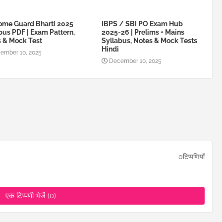
me Guard Bharti 2025
IBPS / SBI PO Exam Hub
bus PDF | Exam Pattern,
2025-26 | Prelims + Mains
 & Mock Test
Syllabus, Notes & Mock Tests
Hindi
ember 10, 2025
December 10, 2025
0टिप्पणियाँ
एक टिप्पणी भेजें (0)