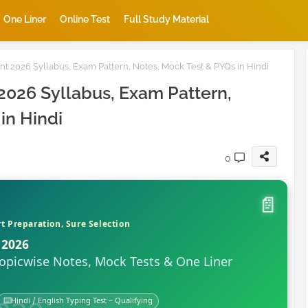
One Liner
Online Test
Full Study Material
t 2026 Syllabus, Exam Pattern, Notes, Mock Test & PYQs in Hindi
2026 Syllabus, Exam Pattern,
in Hindi
0
t Preparation, Sure Selection
 2026
 Topicwise Notes, Mock Tests & One Liner
⌨️
Hindi / English Typing Test – Qualifying