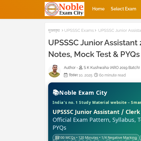
Home
Select Exam
मुख्यपृष्ठ
UPSSSC Exams
UPSSSC Junior Assistan
UPSSSC Junior Assistant 
Notes, Mock Test & PYQs 
Author -
S K Kushwaha (ARO 2019 Batch)
दिसंबर 10, 2025
60 minute read
📚
Noble Exam City
India's no. 1 Study Material website – Smar
UPSSSC Junior Assistant / Clerk
Official Exam Pattern, Syllabus,
PYQs
🧮
100 MCQs • 120 Minutes • 1/4 Negative Marking