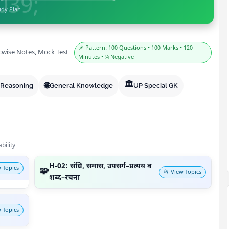
udy Plan
📌 Pattern: 100 Questions • 100 Marks • 120
picwise Notes, Mock Test
Minutes • ¼ Negative
🏛️
🌐
/ Reasoning
General Knowledge
UP Special GK
bility
H-02: संधि, समास, उपसर्ग–प्रत्यय व
 Topics
🧩
📂 View Topics
शब्द–रचना
 Topics