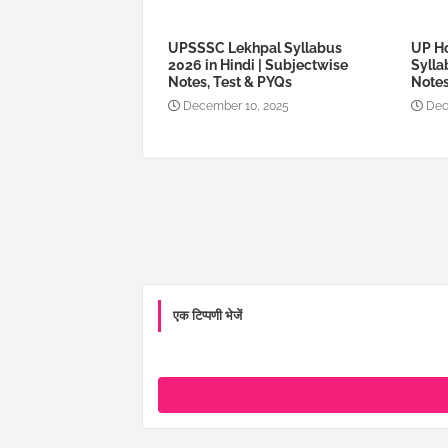
UPSSSC Lekhpal Syllabus
UP Ho
2026 in Hindi | Subjectwise
Sylla
Notes, Test & PYQs
Notes
December 10, 2025
Dec
एक टिप्पणी भेजें