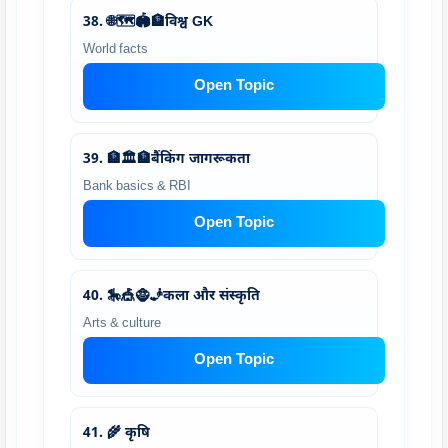
38. 🌐🗺️🏟️🏦विश्व GK
World facts
Open Topic
39. 🏦🏛️🏦बैंकिंग जागरूकता
Bank basics & RBI
Open Topic
40. 🎠🎪🧌🧞कला और संस्कृति
Arts & culture
Open Topic
41. 🌾 कृषि