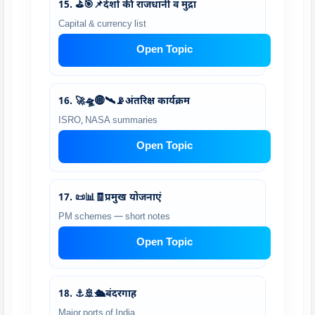
15. ⛳🎯📌देशों की राजधानी व मुद्रा
Capital & currency list
Open Topic
16. 🚀🛸🌐🛰️📡अंतरिक्ष कार्यक्रम
ISRO, NASA summaries
Open Topic
17. 📜📊🧾प्रमुख योजनाएं
PM schemes — short notes
Open Topic
18. ⚓🚢🛳️बंदरगाह
Major ports of India