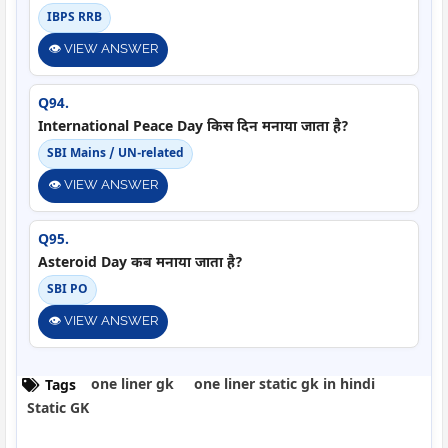
IBPS RRB
👁️ VIEW ANSWER
Q94.
International Peace Day किस दिन मनाया जाता है?
SBI Mains / UN-related
👁️ VIEW ANSWER
Q95.
Asteroid Day कब मनाया जाता है?
SBI PO
👁️ VIEW ANSWER
one liner gk
one liner static gk in hindi
Tags
Static GK