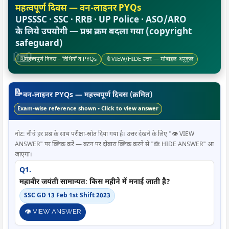
महत्वपूर्ण दिवस — वन-लाइनर PYQs
UPSSSC · SSC · RRB · UP Police · ASO/ARO
के लिये उपयोगी — प्रश्न क्रम बदला गया (copyright
safeguard)
🗓️
महत्त्वपूर्ण दिवस – तिथियाँ व PYQs
🔖
VIEW/HIDE उत्तर — मोबाइल-अनुकूल
📝
वन-लाइनर PYQs — महत्त्वपूर्ण दिवस (क्रमित)
Exam-wise reference shown • Click to view answer
नोट: नीचे हर प्रश्न के साथ परीक्षा-स्रोत दिया गया है। उत्तर देखने के लिए "👁️ VIEW
ANSWER" पर क्लिक करें — बटन पर दोबारा क्लिक करने से "🙈 HIDE ANSWER" आ
जाएगा।
Q1.
महावीर जयंती सामान्यतः किस महीने में मनाई जाती है?
SSC GD 13 Feb 1st Shift 2023
👁️ VIEW ANSWER