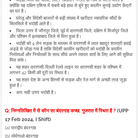
भदोही जिले को 'कार्पेट सिटी' (कालीन नगरी) के नाम से जाना जाता है
क्योंकि यह दक्षिण एशिया में सबसे बड़े हाथ से बुने हुए कालीन बुनाई उद्योग केंद्रों
का घर है।
घरेलू और विदेशी बाजारों से बड़ी संख्या में खरीदार व्यापारिक सौदों के
सिलसिले में भदोही आते हैं।
जिला उत्तर में जौनपुर जिले, पूर्व में वाराणसी जिले, दक्षिण में मिर्जापुर जिले
और पश्चिम में इलाहाबाद जिले से घिरा हुआ है।
भदोही को 4 लेन सड़क के माध्यम से वाराणसी में लाल बहादुर शास्त्री हवाई
अड्डे से जोड़ा गया है ताकि विदेशी कालीन खरीदारों को भदोही के कालीन
निर्माताओं और निर्यातकों के साथ सीधे अपने व्यापार वार्ता के लिए आने की सुविधा
मिल सके।
यह शहर वाराणसी-दिल्ली रेलवे लाइन पर वाराणसी शहर के पश्चिम में
लगभग 42 किमी की दूरी पर स्थित है।
यह शहर देश के अन्य हिस्सों से सड़क और रेल मार्ग से अच्छी तरह जुड़ा
हुआ है।
अत: सही उत्तर भदोही है।
Q. निम्नलिखित में से कौन सा बंदरगाह कच्छ, गुजरात में स्थित है ?
(UPP
17 Feb 2024, I Shift)
(a) पाराद्वीप बंदरगाह
(b) मोर्मुगाओ बंदरगाह