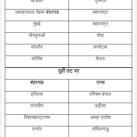
कांडला
गुजरात
जवाहरलाल नेहरू
बंदरगाह
महाराष्ट्र
मुंबई
महाराष्ट्र
मोरमुगाओ
गोवा
मंगलौर
कर्नाटक
कोच्चि
केरल
पूर्वी तट पर
बंदरगाह
राज्य
हल्दिया
पश्चिम बंगाल
पारादीप
उड़ीसा
विशाखापट्टनम
आंध्र प्रदेश
एन्नोर
तमिलनाडु