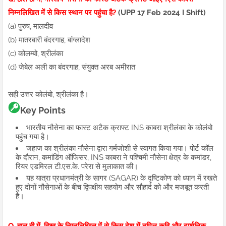
निम्नलिखित में से किस स्थान पर पहुंचा है?
(UPP 17 Feb 2024 I Shift)
(a) पुरुष, मालदीव
(b) मातरबारी बंदरगाह, बांग्लादेश
(c) कोलम्बो, श्रीलंका
(d) जेबेल अली का बंदरगाह, संयुक्त अरब अमीरात
सही उत्तर कोलंबो, श्रीलंका है।
Key Points
भारतीय नौसेना का फास्ट अटैक क्राफ्ट INS काबरा श्रीलंका के कोलंबो
पहुंच गया है।
जहाज का श्रीलंका नौसेना द्वारा गर्मजोशी से स्वागत किया गया। पोर्ट कॉल
के दौरान, कमांडिंग ऑफिसर, INS काबरा ने पश्चिमी नौसेना क्षेत्र के कमांडर,
रियर एडमिरल टी.एस.के. परेरा से मुलाकात की।
यह यात्रा प्रधानमंत्री के सागर (SAGAR) के दृष्टिकोण को ध्यान में रखते
हुए दोनों नौसेनाओं के बीच द्विपक्षीय सहयोग और सौहार्द को और मजबूत करती
है।