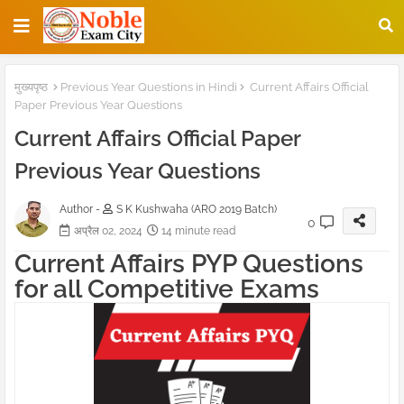
मुख्यपृष्ठ
Previous Year Questions in Hindi
Current Affairs Official
Paper Previous Year Questions
Current Affairs Official Paper
Previous Year Questions
Author -
S K Kushwaha (ARO 2019 Batch)
0
अप्रैल 02, 2024
14 minute read
Current Affairs PYP Questions
for all Competitive Exams