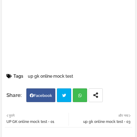
Tags
up gk online mock test
Facebook
Twi
Wh
पुराने
और नया
UP GK online mock test - 01
up gk online mock test - 03
tter
atsa
pp