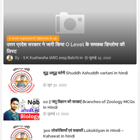
o level equivalent Diploma in up
उत्तर प्रदेश सरकार ने जारी किया O Level के समकक्ष डिप्लोमा की
लिस्ट
S K Kushwaha (ARO 2019 Batch)
जुलाई 19, 2022
शुद्ध अशुद्ध वर्तनी Shuddh Ashuddh vartani in hindi
जून 30, 2022
02 || जंतु विज्ञान की शाखाएं Branches of Zoology MCQs
in Hindi
जुलाई 17, 2022
300 लोकोक्तियाँ एवं कहावतें Lokoktiyan in Hindi –
Kahawat in hindi