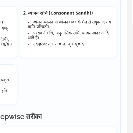
2. व्यंजन-संधि (Consonant Sandhi)
तन।
व्यंजन-व्यंजन या व्यंजन+स्वर के मेल से संयुक्ताक्षर व
ध्वनि-परिवर्तन।
, यण्-
परसवर्ण संधि, अनुनासिक संधि, यमक-प्रकार आदि
आते हैं।
र्घ).
c) इ/ई +
उदाहरण: त् + त् = त्त, न् + द् =न्द
ंस्कृत-
म इति
 stepwise तरीका