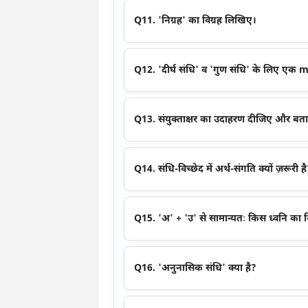
Q11. 'निग्रह' का विग्रह लिखिए।
Q12. 'दीर्घ संधि' व 'गुण संधि' के लिए ए
Q13. संयुक्ताक्षर का उदाहरण दीजिए और बत
Q14. संधि-विच्छेद में अर्थ-संगति क्यों ज़रूरी ह
Q15. 'अ' + 'उ' से सामान्यतः किस ध्वनि का नि
Q16. 'अनुनासिक संधि' क्या है?