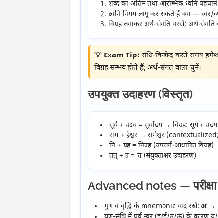
शब्द का अंतिम तथा आरम्भिक ध्वनि पहचानें
ध्वनि नियम लागू कर सकते हैं क्या — स्वर/व्
विग्रह लगाकर अर्थ-संगति परखें; अर्थ-संगति
💡
Exam Tip:
संधि-विच्छेद करते समय हमेशा
विग्रह सम्भव होते हैं; अर्थ-संगत वाला चुनें।
उपयुक्त उदाहरण (विस्तृत)
सूर्य + उदय = सूर्योदय → विग्रह: सूर्य + उदय
राम + ईश्वर → रामेश्वर (contextuali
नि + ग्रह = निग्रह (उपसर्ग-आधारित विग्रह)
तत् + त = त्त (संयुक्ताक्षर उदाहरण)
Advanced notes — परीक्षा क
गुण व वृद्धि के mnemonic याद रखें:
अ → 
यण्-संधि में पूर्व स्वर (इ/ई/उ/ऊ) के कारण 