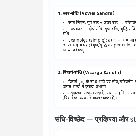
1. स्वर-संधि (Vowel Sandhi)
स्पष्ट नियम: पूर्व स्वर + उत्तर स्वर → परिवर्
उपप्रकार — दीर्घ संधि, गुण संधि, वृद्धि संधि
संधि।
Examples (simple): a) अ + अ = आ (दी
b) अ + इ = ऐ/ए (गुण/वृद्धि as per rule). 
अ → य (यण्).
3. विसर्ग-संधि (Visarga Sandhi)
विसर्ग (ः) के साथ आने पर लोप/परिवर्तन; स
उत्पन्न शब्दों में ज़्यादा प्रभावी।
उदाहरण (संस्कृत संदर्भ): रामः + इति → रा
(विसर्ग का व्यवहार बदल सकता है)।
संधि-विच्छेद — प्रक्रिया और