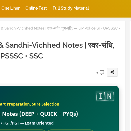
One Liner
Online Test
Full Study Material
i & Sandhi-Vichhed Notes | स्वर-संधि, गुण-वृद्धि, — UP Police SI • UPSSSC •
i & Sandhi-Vichhed Notes | स्वर-संधि,
• UPSSSC • SSC
0
art Preparation, Sure Selection
te Notes (DEEP + QUICK + PYQs)
SC • TGT/PGT — Exam Oriented